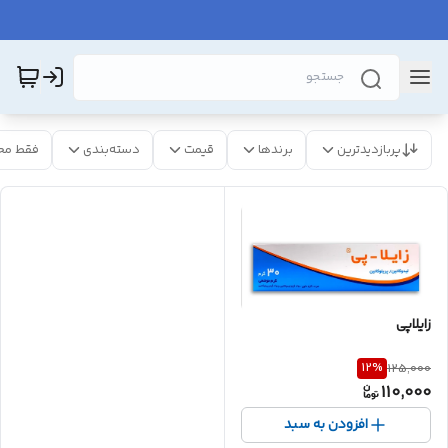
پربازدیدترین
برندها
قیمت
دسته‌بندی
فقط مح
زایلاپی
12
%
125,000
110,000
افزودن به سبد