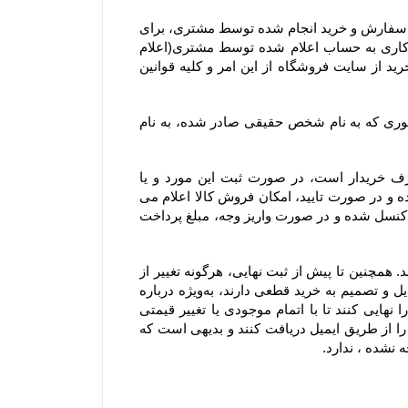
۷-۴– در صورت بروز هرگونه خطا نسبت به درج قیمت و ارزش ریالی کالاهای موجود در سایت فروشگاه، حق بلا اثر نمودن سفارش و خرید انجام شده توسط مشتری، برای 
فروشگاه محفوظ است. بدیهی است فروشگاه در اسرع وقت وجه دریافتی را به پرداخت کننده طی ۲۴ الی ۴۸ ساعت کاری به حساب اعلام شده توسط مشتری(اعلام 
شده از سوی مشتری از طریق ایمیل یا سایر راههای ارتباطی و صرفا اعلام کتبی) واریز و عودت می‌نماید و مشتری با خرید از سایت فروشگاه از این امر و کلیه قوانین 
۸-۴– با توجه به ثبت سیستمی سفارش، به هیچ عنوان امکان صدور فاکتور مجدد یا تغییر مشخصات آن از جمله تغییر فاکتوری که به نام شخص حقیقی صادر شده، به نام 
۹-۴–  از آنجا که فروشگاه یک وب ‌سایت خرده‌ فروشی آنلاین است، سفارش یک کالا به تعداد بالا، مغایر با هدف مصرف خریدار است، در صورت ثبت این مورد و یا 
سفارشاتی که با تعداد اقلام بالایی همراه هستند، فروشگاه مجاز است پیش از ارسال سفارش مشتریان ابتدا بررسی نموده و در صورت تایید، امکان فروش کالا اعلام می 
شود. در این موارد پرداخت وجه و تسویه، قبل از ارسال کالا الزامی است؛ درغیر اینصورت سفارشات با هماهنگی مشتری کنسل شده و در صورت واریز وجه، مبلغ پرداخت 
۱۰-۴– لازم به ذکر است افزودن کالا به سبد خرید به معنی رزرو کالا نیست و هیچ گونه حقی را برای مشتریان ایجاد نمی‌کند. همچنین تا پیش از ثبت نهایی، هرگونه تغییر از 
جمله تغییر در موجودی کالا یا قیمت، روی کالای افزوده شده به سبد خرید اعمال خواهد شد. بنابراین به مشتریانی که تمایل و تصمیم به خرید قطعی دارند، به‌ویژه درباره 
کالاهای در زمان فروش ویژه یا جشنواره که دارای محدودیت تعداد هستند، توصیه می‌شود در اسرع وقت سفارش خود را نهایی کنند تا با اتمام موجودی یا تغییر قیمتی 
کالاها روبرو نشوند. شایان ذکر است سفارش تنها زمانی نهایی می‌شود که کاربران کد رهگیری نهایی تکمیل سفارش خود را از طریق ایمیل دریافت کنند و بدیهی است که 