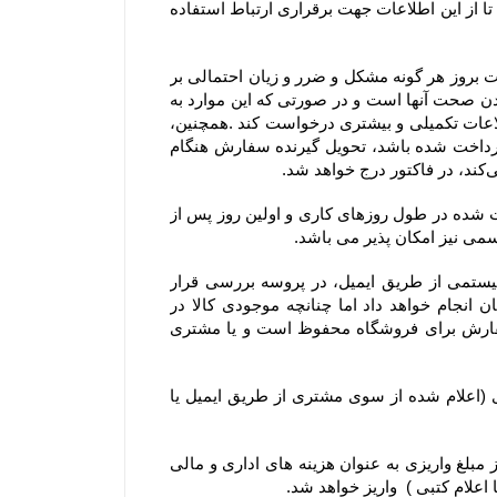
با ثبت این اطلاعات، کاربران و مشتریان ضمن اطمینان از محفوظ بودن اطلاعات خود نزد سایت، به سایت اختیار می دهند تا از این اطلاعات جهت برقراری ارتباط استفاده 
۲-۴– مشتریان در هنگام ثبت سفارش می بایست اطلاعات خود را دقیق وارد فرم سفارش نمایند، در غیراینصورت مسئولیت بروز هر گونه مشکل و ضرر و زیان احتمالی بر 
عهده ایشان می باشد. بنابراین درج آدرس، ایمیل و شماره تماس‌های همراه و ثابت توسط مشتری، به منزله مورد تایید بودن صحت آنها است و در صورتی که این موارد به 
صورت صحیح یا کامل درج نشده باشد، فروشگاه جهت اطمینان از صحت و قطعیت ثبت سفارش می‌تواند از مشتری، اطلاعات تکمیلی و بیشتری درخواست کند .همچنین، 
مشتریان می‌توانند نام، آدرس و تلفن شخص دیگری را برای تحویل گرفتن سفارش وارد کنند و اگر مبلغ سفارش از پیش پرداخت شده باشد، تحویل گیرنده سفارش هنگام 
۳-۴– روز کاری به معنی روز شنبه تا پنج شنبه هر هفته، به استثنای تعطیلات عمومی در ایران است و کلیه سفارش‏‌های ثبت شده در طول روزهای کاری و اولین روز پس از 
۴-۴–کلیه سفارش‌‏های ثبت شده در سایت فروشگاه به وسیله ارسال کد سفارش از طریق پیام کوتاه و پیش فاکتور سیستمی از طریق ایمیل، در پروسه بررسی قرار 
میگیرند. خرید شما از فروشگاه برای ما افتخار است و تیم فروشگاه سعی خود را در تحویل کالا خریداری شده مشتریان انجام خواهد داد اما چنانچه موجودی کالا در 
فروشگاه حتی پس از اقدام مشتری به سفارش‌‏گذاری به پایان برسد. حق کنسل کردن آن سفارش و یا استرداد وجه سفارش برای فروشگاه محفوظ است و یا مشتری 
۵-۴– در صورت بروز مشکل مانند اتمام موجودی کالا ، مبلغ پرداخت شده طی ۲۴ الی ۴۸ ساعت کاری به حساب مشتری (اعلام شده از سوی مشتری از طریق ایمیل یا 
۶-۴– یا انصراف مشتری از خرید ،زمانی که محصول بسته بندی و ارسال شده باشد مبلغ پرداخت شده با کسر ۲۰ درصد از مبلغ واریزی به عنوان هزینه های اداری و مالی 