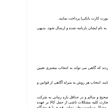
۲-۵–مشتریان ساکن سایر شهرها لازم است کل وجه سفارش خود را بصورت آنلاین یا کارت به کارت پرداخت نمایند تا کالا به نام ایشان بارنامه شده و ارسال شود. بدیهی 
۳-۶– در سایر استان ها، سفارش ها از سه طریق شرکت پست جمهوری اسلامی ایران ، باربری و تیپاکس ارسال می گردند که گاهی می تواند به انتخاب مشتری تعیین 
۴-۶– مشتریان می توانند در مرحله ثبت سفارش و استعلام، از بین روشهای ارسال ممکن، یک روش را به دلخواه انتخاب نمایند. انتخاب هر روش به منزله آگاهی از قوانین و 
۵-۶– در مواردی که ارسال توسط شرکت پست یا باربری انتخاب می گردد، مسئولیت فروشگاه تحویل سفارش بصورت صحیح و سالم و در حداقل بازه زمانی به شرکت 
پست یا باربری و ارسال کد پیگیری برای مشتری می باشد. در این موارد باتوجه به اینکه مطابق مواد ۳۸۶ و ۳۸۷ قانون تجارت کلیه مشکلات ناشی از حمل کالا بر عهده 
متصدی حمل و نقل بوده و فروشگاه مسئولیتی در قبال تاخیر در ارسال یا مشکلات احتمالی آن ندارد و در صورت بروز مشکل میبایست طی تماس فوری با فروشگاه 