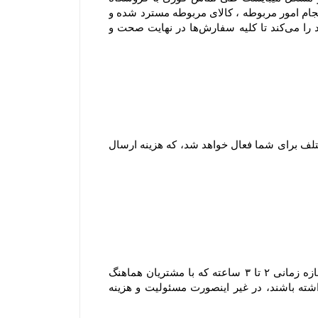
اشکال اعلام شود و با هماهنگی فروشگاه صورتجلسه خسارت با شرکت متصدی حمل بار انجام شود .بدیهی است بعد از انجام امور مربوطه ، کالای مربوطه مسترد شده و 
در صورت موجود بودن کالای سفارش شده ، محصول سفارشی مجدد ارسال میشود. فروشگاه همواره نهایت تلاش خود را می‏‌کند تا کلیه سفارش‏‌ها در نهایت صحت و 
۱-۷ هنگام ثبت سفارش و پیش از پرداخت مبلغ سفارش، با توجه به شهر و میزان خرید امکان انتخاب روش های ارسال مختلف برای شما فعال خواهد شد، که هزینه ارسال 
۲-۸–سفارش های ارسالی شهر تهران به دلیل قابل پیش بینی نبودن مسائلی نظیر ترافیک یا حوداث غیر مترقبه، در یک بازه زمانی ۲ تا ۳ ساعته که با مشتریان هماهنگ 
خواهد شد، تحویل می گردند و مشتریان محترم لازم است که در بازه زمانی مشخص شده در محل تحویل کالا حضور داشته باشند، در غیر اینصورت مسئولیت و هزینه 