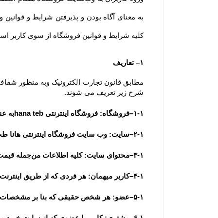
کلیه شرایط و قوانین فروشگاه از سوی کاربر است. ضمنا توجه 
۱– تعاریف
شرح زیر تعریف می شوند.
۱-۱–فروشگاه: فروشگاه اینترنتی hana tebبه عنوان فروشنده
۲-۱–سایت: وب سایت فروشگاه اینترنتی هانا طب به آدرس  www.hana-teb.ir
۳-۱–محتوای سایت: کلیه اطلاعات من‌جمله قیمت، متن، عکس، فیلم و مشخصات فنی محصولات یا کلیه مقالات و اخبار درج شده در سایت و وبلاگ
۴-۱–کاربر میهمان: هر فردی که از طریق اینترنت وارد سایت فروشگاه شده باشد، کاربر میهمان تلقی می شود.
۵-۱–عضو: هر شخص حقیقی که بنا بر مشخصات هویتی قابل استناد به عضویت سایت درآمده باشد، عضو تلقی می شود.
۶-۱–مشتری: کاربر یا عضوی که از سایت خرید می نماید.