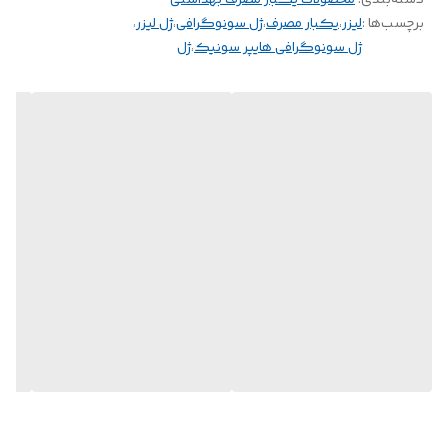
دسته‌بندی
:
محصولات یکبار مصرف بهداشتی
برچسب‌ها :
لیزر
،
یکبار مصرف
،
ژل سونوگرافی
،
ژل لیزر
،
ژل سونوگرافی هایپر سونیک
،
ژل