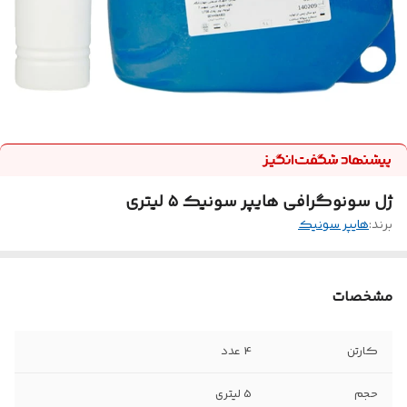
ژل سونوگرافی هایپر سونیک ۵ لیتری
برند:
هایپر سونیک
مشخصات
کارتن
4 عدد
حجم
5 لیتری