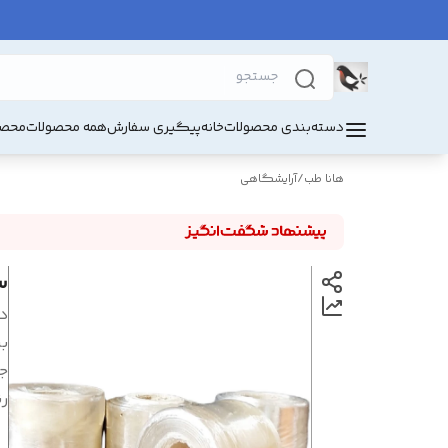
دسته‌بندی محصولات
خانه
پیگیری سفارش
همه محصولات
محصو
هانا طب
/
آرایشگاهی
س
د
بر
ج
ر