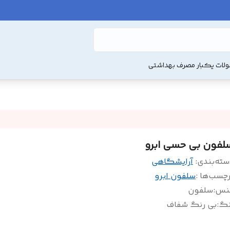
لات یکبار مصرف بهداشتی
لفون بی حسی ابرو
سته‌بندی
:
آرایشگاهی
چسب‌ها :
سلفون ابرو
نس
:
سلفون
نگ
:
بی رنگ شفاف