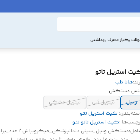
لات یکبار مصرف بهداشتی
یت استریل تاتو
ند:
هانا طب
نس دستکش
ونیل
نیتریل آبی
نیتریل مشکی
سته‌بندی
:
کیت استریل تتو
چسب‌ها :
کیت استریل تاتو
،
تتو
امل
:
عدد_پنبه 10 عدد_گوش پاکن 2 عدد_کلاه_پد الکلی 1