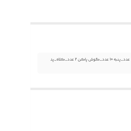
دستکش ونیل_سینی دندانپزشکی_میکروبراش 2 عدد_براش ابرو 1 عدد_پنبه 10 عدد_گوش پاکن 2 عدد_کلاه_پد