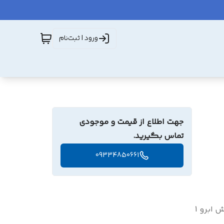
ورود | ثبت‌نام
جهت اطلاع از قیمت و موجودی
تماس بگیرید.
09334850661
دستکش ونیل_سینی دندانپزشکی_میکروبراش 2 عدد_براش ابرو 1