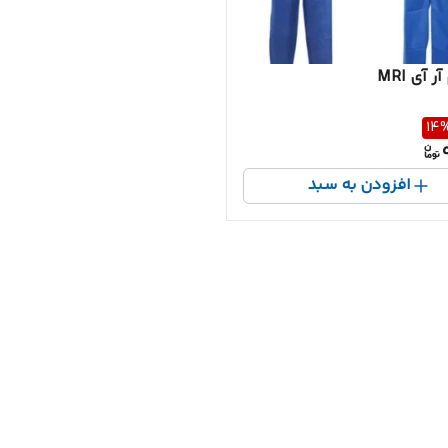
 آی MRI
14
افزودن به سبد