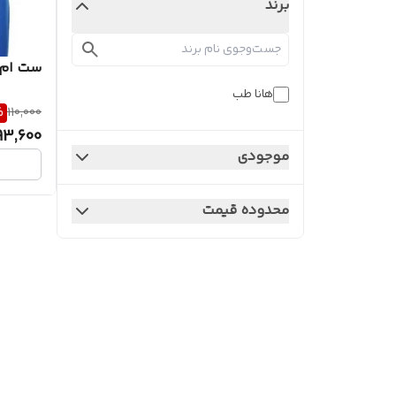
برند
ست ام آر
هانا طب
%
110,000
93,600
موجودی
محدوده قیمت