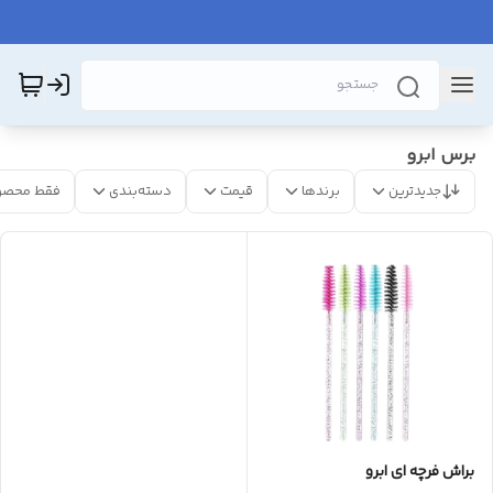
برس ابرو
جدیدترین
برندها
قیمت
دسته‌بندی
فقط محصو
براش فرچه ای ابرو