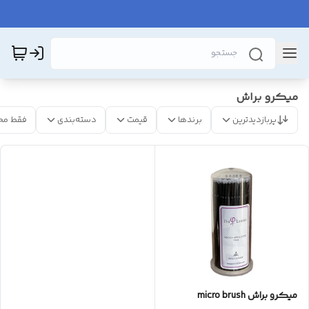
میکرو براش
پربازدیدترین
برندها
قیمت
دسته‌بندی
فقط مح
میکرو براش micro brush