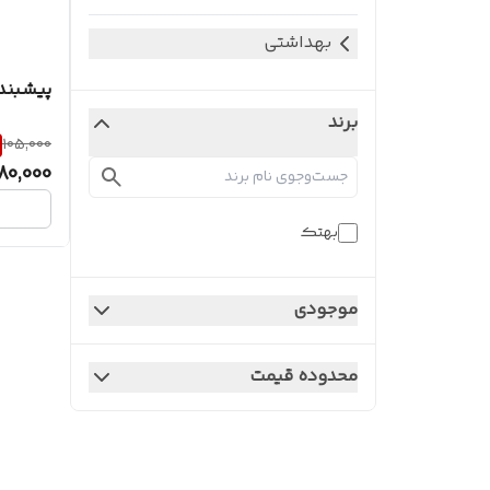
بهداشتی
پیشبند
برند
105,000
80,000
بهتک
موجودی
محدوده قیمت