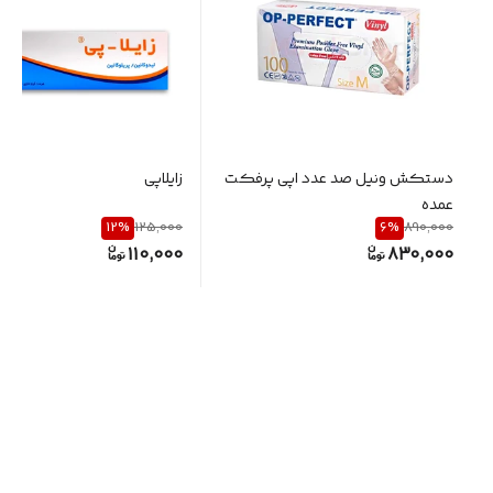
دستکش ونیل صد عدد اپی پرفکت
زایلاپی
عمده
12
%
6
%
125,000
890,000
110,000
830,000