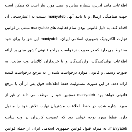
اطلاعاتی مانند آدرس، شماره تماس و ایمیل مورد نیاز است که ممکن است
جهت هماهنگی ارسال و یا تایید آنها، maniyateb نسبت به اعتبارسنجی آن
اقدام کند. به دلیل قانونی بودن تمام فعالیت های maniyateb مبتنی بر قوانین
تجارت الکترونیک جمهوری اسلامی ایران، maniyateb این حق را برای خود
محفوظ می دارد که در صورت درخواست مراجع قانونی کشور مبنی بر ارائه
اطلاعات تولیدکنندگان، واردکنندگان و یا خریداران کالاهای وب سایت، به
صورت رسمی و قانونی موارد درخواست شده را به مرجع درخواست کننده
ارائه دهد. در این صورت مسئولیت حفظ اطلاعات فوق پس از آن با مرجع
قانونی خواهد بود. maniyateb همچنین خود را موظف می داند در غیر از
مورد اشاره شده، در حفظ اطلاعات مشتریان نهایت تلاش خود را مبذول
دارد. قطعا مورد توجه خواهد بود که عضویت کاربران در وب سایت
maniyateb، به منزله قبول قوانین جمهوری اسلامی ایران از جمله قوانین