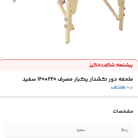
ملحفه دور کشدار یکبار مصرف 220*120 سفید
برند:
هانا طب
مشخصات
رنگ
سفید