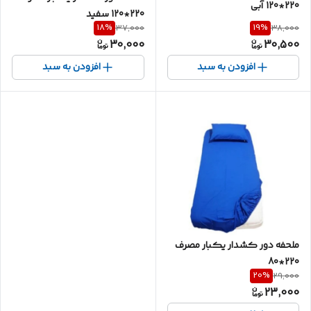
220*120 آبی
220*120 سفید
18
%
19
%
37,000
38,000
30,000
30,500
افزودن به سبد
افزودن به سبد
ملحفه دور کشدار یکبار مصرف
220*80
20
%
29,000
23,000