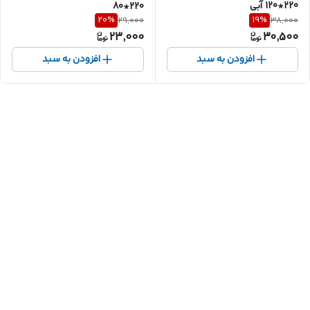
220*120 آبی
220*80
20
%
19
%
29,000
38,000
23,000
30,500
افزودن به سبد
افزودن به سبد