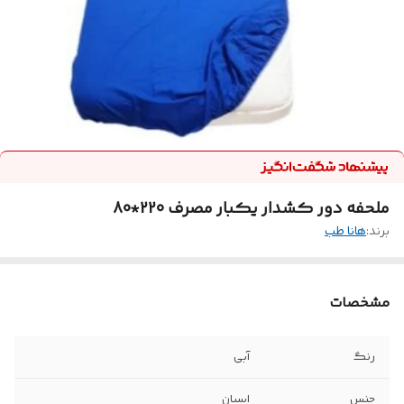
ملحفه دور کشدار یکبار مصرف 220*80
برند:
هانا طب
مشخصات
رنگ
آبی
جنس
اسپان