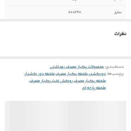
سایز
220*80
نظرات
دسته‌بندی
:
محصولات یکبار مصرف بهداشتی
برچسب‌ها :
دورکشدر
،
ملحفه
،
یکبار مصرف
،
ملحفه دور کشدار
،
ملحفه یکبار مصرف
،
روکش تخت یکبار مصرف
،
ملحفه پارچه ای